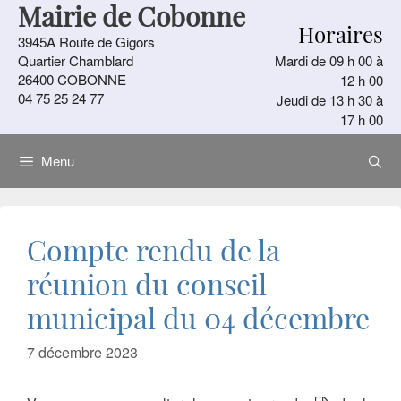
Mairie de Cobonne
Aller
Horaires
au
3945A Route de Gigors
contenu
Quartier Chamblard
Mardi de 09 h 00 à
26400 COBONNE
12 h 00
04 75 25 24 77
Jeudi de 13 h 30 à
17 h 00
Menu
Compte rendu de la
réunion du conseil
municipal du 04 décembre
7 décembre 2023