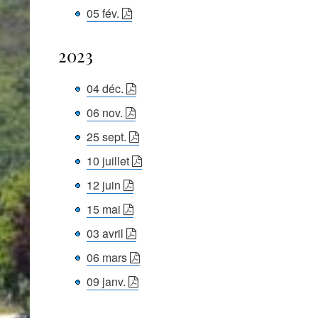
05 fév.
2023
04 déc.
06 nov.
25 sept.
10 juillet
12 juin
15 mai
03 avril
06 mars
09 janv.