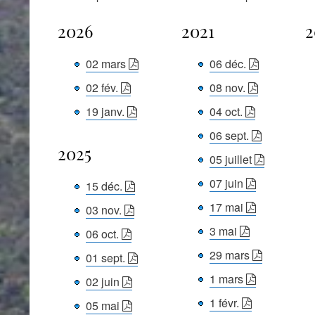
2026
2021
2
02 mars
06 déc.
02 fév.
08 nov.
19 janv.
04 oct.
06 sept.
2025
05 juillet
07 juin
15 déc.
17 mai
03 nov.
3 mai
06 oct.
29 mars
01 sept.
1 mars
02 juin
1 févr.
05 mai