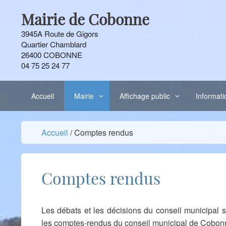
Aller
Mairie de Cobonne
au
contenu
3945A Route de Gigors
Quartier Chamblard
26400 COBONNE
04 75 25 24 77
Accueil
Mairie
Affichage public
Informati
Accueil
/
Comptes rendus
Comptes rendus
Les débats et les décisions du conseil municipal
les comptes-rendus du conseil municipal de Cobo