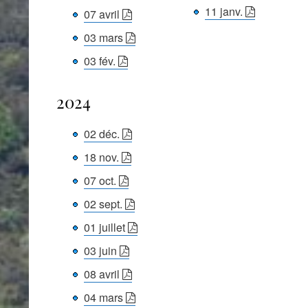
11 janv.
07 avril
03 mars
03 fév.
2024
02 déc.
18 nov.
07 oct.
02 sept.
01 juillet
03 juin
08 avril
04 mars