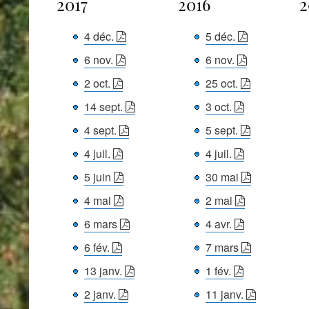
2017
2016
2
4 déc.
5 déc.
6 nov.
6 nov.
2 oct.
25 oct.
14 sept.
3 oct.
4 sept.
5 sept.
4 juil.
4 juil.
5 juin
30 mai
4 mai
2 mai
6 mars
4 avr.
6 fév.
7 mars
13 janv.
1 fév.
2 janv.
11 janv.