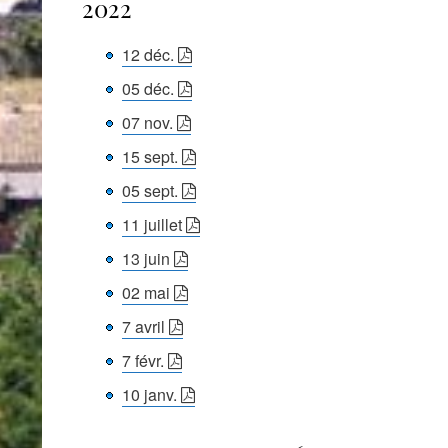
2022
12 déc.
05 déc.
07 nov.
15 sept.
05 sept.
11 juillet
13 juin
02 mai
7 avril
7 févr.
10 janv.