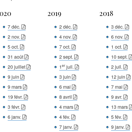
020
2019
2018
7 déc.
2 déc.
3 déc.
2 nov.
4 nov.
6 nov.
5 oct.
7 oct.
1 oct.
31 août
2 sept.
10 sept.
er
20 juillet
1
juil.
2 juil.
9 juin
3 juin
12 juin
9 mars
6 mai
7 mai
19 févr.
8 avril
9 avr.
3 févr.
4 mars
13 mars
6 janv.
4 fév.
5 fév.
7 janv.
9 janv.