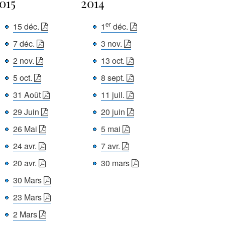
015
2014
er
15 déc.
1
déc.
7 déc.
3 nov.
2 nov.
13 oct.
5 oct.
8 sept.
31 Août
11 juil.
29 Juin
20 juin
26 Mai
5 mai
24 avr.
7 avr.
20 avr.
30 mars
30 Mars
23 Mars
2 Mars