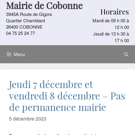
Mairie de Cobonne
Aller
Horaires
au
3945A Route de Gigors
contenu
Quartier Chamblard
Mardi de 09 h 00 à
26400 COBONNE
12 h 00
04 75 25 24 77
Jeudi de 13 h 30 à
17 h 00
Menu
Jeudi 7 décembre et
vendredi 8 décembre – Pas
de permanence mairie
5 décembre 2023