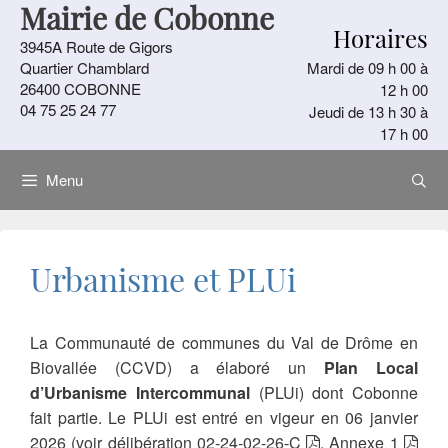
Mairie de Cobonne
Aller
Horaires
au
3945A Route de Gigors
contenu
Quartier Chamblard
Mardi de 09 h 00 à
26400 COBONNE
12 h 00
04 75 25 24 77
Jeudi de 13 h 30 à
17 h 00
Menu
Urbanisme et PLUi
La Communauté de communes du Val de Drôme en
Biovallée (CCVD) a élaboré un
Plan Local
d’Urbanisme Intercommunal
(PLUi) dont Cobonne
fait partie. Le PLUi est entré en vigeur en 06 janvier
2026 (
voir délibération 02-24-02-26-C
,
Annexe 1