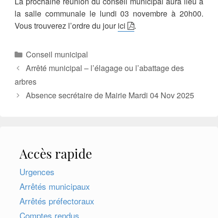
La prochaine réunion du conseil municipal aura lieu à
la salle communale le lundi 03 novembre à 20h00.
Vous trouverez l’ordre du jour
ici
.
Catégories
Conseil municipal
Arrêté municipal – l’élagage ou l’abattage des
arbres
Absence secrétaire de Mairie Mardi 04 Nov 2025
Accès rapide
Urgences
Arrêtés municipaux
Arrêtés préfectoraux
Comptes rendus