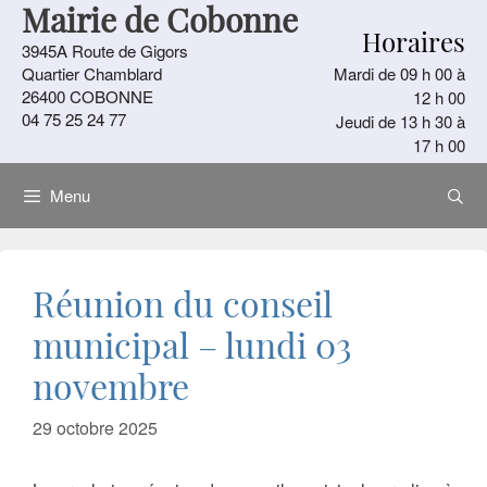
Mairie de Cobonne
Aller
Horaires
au
3945A Route de Gigors
contenu
Quartier Chamblard
Mardi de 09 h 00 à
26400 COBONNE
12 h 00
04 75 25 24 77
Jeudi de 13 h 30 à
17 h 00
Menu
Réunion du conseil
municipal – lundi 03
novembre
29 octobre 2025