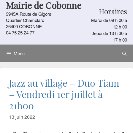
Mairie de Cobonne
Aller
Horaires
au
3945A Route de Gigors
contenu
Quartier Chamblard
Mardi de 09 h 00 à
26400 COBONNE
12 h 00
04 75 25 24 77
Jeudi de 13 h 30 à
17 h 00
Menu
Jazz au village – Duo Tiam
– Vendredi 1er juillet à
21h00
13 juin 2022