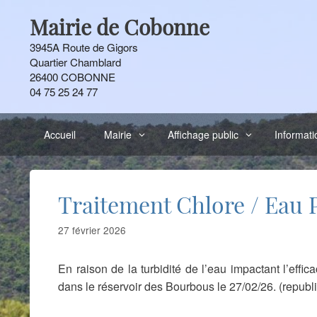
Aller
Mairie de Cobonne
au
contenu
3945A Route de Gigors
Quartier Chamblard
26400 COBONNE
04 75 25 24 77
Accueil
Mairie
Affichage public
Informati
Traitement Chlore / Eau 
27 février 2026
En raison de la turbidité de l’eau impactant l’effic
dans le réservoir des Bourbous le 27/02/26. (republi