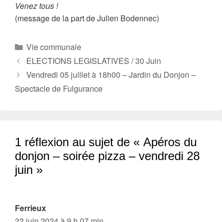
Venez tous !
(message de la part de Julien Bodennec)
Catégories
Vie communale
ELECTIONS LEGISLATIVES / 30 Juin
Vendredi 05 juillet à 18h00 – Jardin du Donjon –
Spectacle de Fulgurance
1 réflexion au sujet de « Apéros du
donjon – soirée pizza – vendredi 28
juin »
Ferrieux
22 juin 2024 à 9 h 07 min