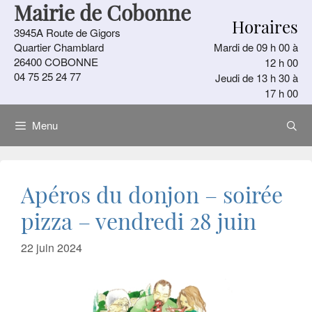
Mairie de Cobonne
Aller
Horaires
au
3945A Route de Gigors
contenu
Quartier Chamblard
Mardi de 09 h 00 à
26400 COBONNE
12 h 00
04 75 25 24 77
Jeudi de 13 h 30 à
17 h 00
Menu
Apéros du donjon – soirée
pizza – vendredi 28 juin
22 juin 2024