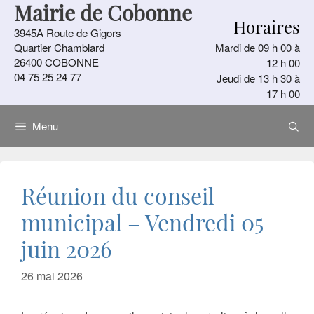
Mairie de Cobonne
Aller
Horaires
au
3945A Route de Gigors
contenu
Quartier Chamblard
Mardi de 09 h 00 à
26400 COBONNE
12 h 00
04 75 25 24 77
Jeudi de 13 h 30 à
17 h 00
Menu
Réunion du conseil
municipal – Vendredi 05
juin 2026
26 mai 2026