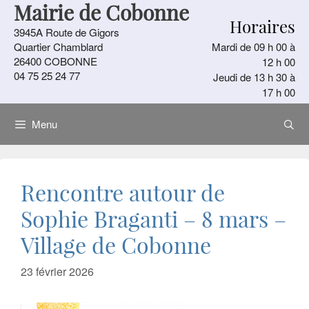
Mairie de Cobonne
Aller
Horaires
au
3945A Route de Gigors
contenu
Quartier Chamblard
Mardi de 09 h 00 à
26400 COBONNE
12 h 00
04 75 25 24 77
Jeudi de 13 h 30 à
17 h 00
Menu
Rencontre autour de
Sophie Braganti – 8 mars –
Village de Cobonne
23 février 2026