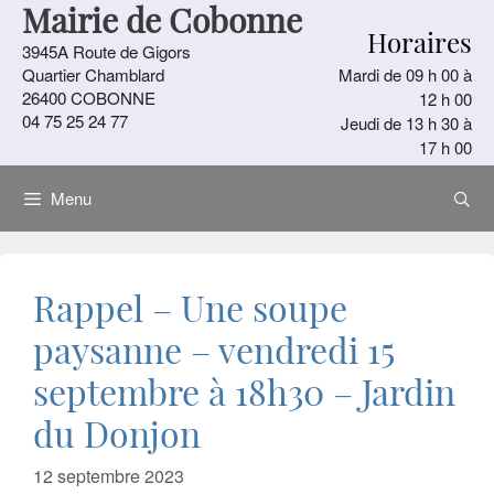
Mairie de Cobonne
Aller
Horaires
au
3945A Route de Gigors
contenu
Quartier Chamblard
Mardi de 09 h 00 à
26400 COBONNE
12 h 00
04 75 25 24 77
Jeudi de 13 h 30 à
17 h 00
Menu
Rappel – Une soupe
paysanne – vendredi 15
septembre à 18h30 – Jardin
du Donjon
12 septembre 2023