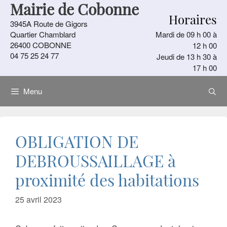
Mairie de Cobonne
Aller
Horaires
au
3945A Route de Gigors
contenu
Quartier Chamblard
Mardi de 09 h 00 à
26400 COBONNE
12 h 00
04 75 25 24 77
Jeudi de 13 h 30 à
17 h 00
Menu
OBLIGATION DE
DEBROUSSAILLAGE à
proximité des habitations
25 avril 2023