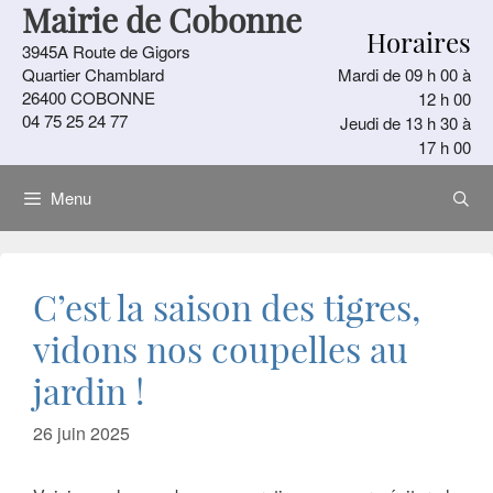
Mairie de Cobonne
Aller
Horaires
au
3945A Route de Gigors
contenu
Quartier Chamblard
Mardi de 09 h 00 à
26400 COBONNE
12 h 00
04 75 25 24 77
Jeudi de 13 h 30 à
17 h 00
Menu
C’est la saison des tigres,
vidons nos coupelles au
jardin !
26 juin 2025