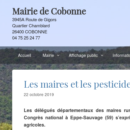
Aller
Mairie de Cobonne
au
contenu
3945A Route de Gigors
Quartier Chamblard
26400 COBONNE
04 75 25 24 77
Accueil
Mairie
Affichage public
Informati
Les maires et les pesticid
22 octobre 2019
Les délégués départementaux des maires rur
Congrès national à Eppe-Sauvage (59) s’expri
agricoles.