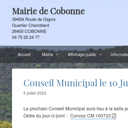
Aller
Mairie de Cobonne
au
contenu
3945A Route de Gigors
Quartier Chamblard
26400 COBONNE
04 75 25 24 77
Accueil
Mairie
Affichage public
Informati
Conseil Municipal le 10 Ju
5 juillet 2023
Le prochain Conseil Municipal aura lieu à la salle 
Ordre du jour ci-joint :
Convoc CM 100723