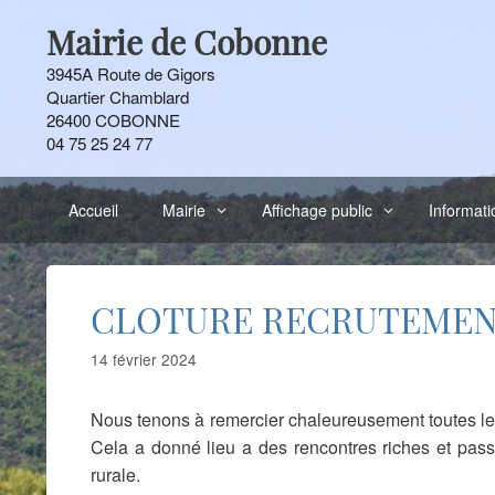
Aller
Mairie de Cobonne
au
contenu
3945A Route de Gigors
Quartier Chamblard
26400 COBONNE
04 75 25 24 77
Accueil
Mairie
Affichage public
Informati
CLOTURE RECRUTEMEN
14 février 2024
Nous tenons à remercier chaleureusement toutes le
Cela a donné lieu a des rencontres riches et passi
rurale.