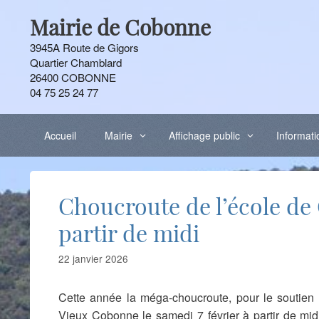
Aller
Mairie de Cobonne
au
contenu
3945A Route de Gigors
Quartier Chamblard
26400 COBONNE
04 75 25 24 77
Accueil
Mairie
Affichage public
Informati
Choucroute de l’école de
partir de midi
22 janvier 2026
Cette année la méga-choucroute, pour le soutien
Vieux Cobonne le samedi 7 février à partir de mid