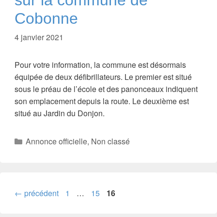
sur la commune de
Cobonne
4 janvier 2021
Pour votre information, la commune est désormais
équipée de deux défibrillateurs. Le premier est situé
sous le préau de l’école et des panonceaux indiquent
son emplacement depuis la route. Le deuxième est
situé au Jardin du Donjon.
Catégories
Annonce officielle
,
Non classé
Page
Page
Page
←
précédent
1
…
15
16