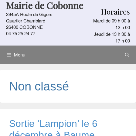
Mairie de Cobonne
Aller
Horaires
au
3945A Route de Gigors
contenu
Quartier Chamblard
Mardi de 09 h 00 à
26400 COBONNE
12 h 00
04 75 25 24 77
Jeudi de 13 h 30 à
17 h 00
Menu
Non classé
Sortie ‘Lampion’ le 6
décembre à Baume