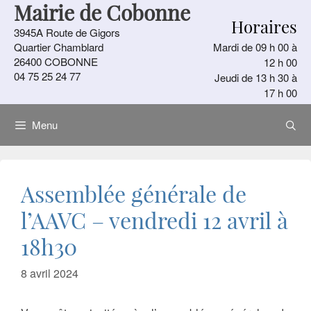
Mairie de Cobonne
Aller
Horaires
au
3945A Route de Gigors
contenu
Quartier Chamblard
Mardi de 09 h 00 à
26400 COBONNE
12 h 00
04 75 25 24 77
Jeudi de 13 h 30 à
17 h 00
Menu
Assemblée générale de
l’AAVC – vendredi 12 avril à
18h30
8 avril 2024