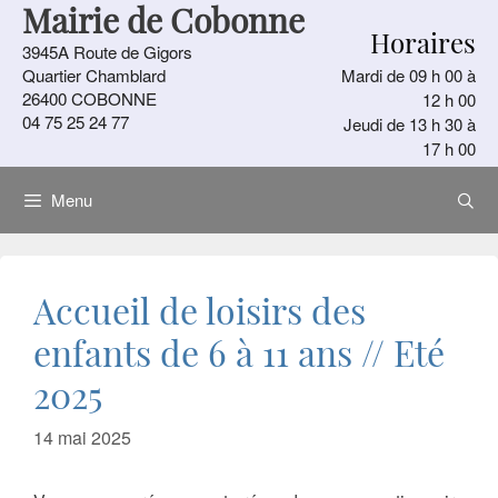
Mairie de Cobonne
Aller
Horaires
au
3945A Route de Gigors
contenu
Quartier Chamblard
Mardi de 09 h 00 à
26400 COBONNE
12 h 00
04 75 25 24 77
Jeudi de 13 h 30 à
17 h 00
Menu
Accueil de loisirs des
enfants de 6 à 11 ans // Eté
2025
14 mai 2025