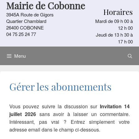
Mairie de Cobonne
Aller
Horaires
au
3945A Route de Gigors
contenu
Quartier Chamblard
Mardi de 09 h 00 à
26400 COBONNE
12 h 00
04 75 25 24 77
Jeudi de 13 h 30 à
17 h 00
Menu
Gérer les abonnements
Vous pouvez suivre la discussion sur
Invitation 14
juillet 2026
sans avoir à laisser un commentaire.
Intéressant, pas vrai ? Entrez simplement votre
adresse email dans le champ ci-dessous.